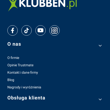
Linki w stopce
O nas
O firmie
Opinie Trustmate
Kontakt i dane firmy
Blog
Nagrody i wyróżnienia
Obsługa klienta