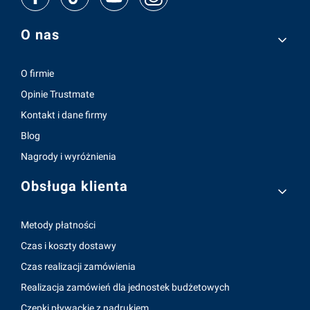
Linki w stopce
O nas
O firmie
Opinie Trustmate
Kontakt i dane firmy
Blog
Nagrody i wyróżnienia
Obsługa klienta
Metody płatności
Czas i koszty dostawy
Czas realizacji zamówienia
Realizacja zamówień dla jednostek budżetowych
Czepki pływackie z nadrukiem