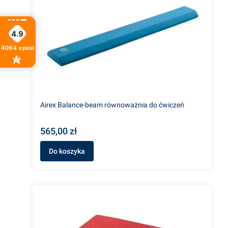
4.9
4064
opinii
Airex Balance-beam równoważnia do ćwiczeń
565,00 zł
Do koszyka