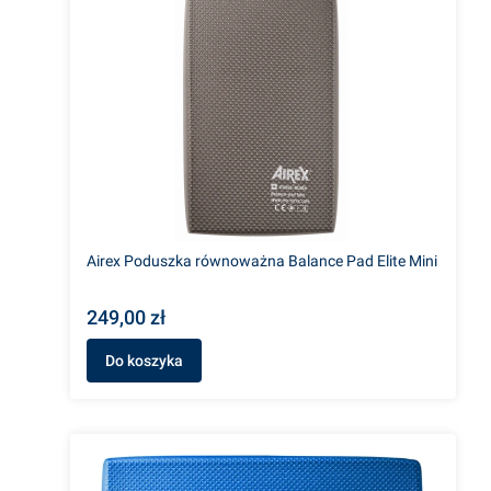
Airex Poduszka równoważna Balance Pad Elite Mini
249,00 zł
Do koszyka