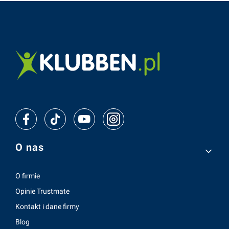
Linki w stopce
O nas
O firmie
Opinie Trustmate
Kontakt i dane firmy
Blog