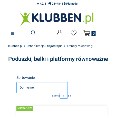
⭐ 4,9/5 | 🚚 24–48h | 🔒 Płatności
Produkty w koszyku
Otwórz wyszukiwarkę
klubben.pl
Rehabilitacja i fizjoterapia
Trenery równowagi
Poduszki, belki i platformy równoważne
Lista produktów
Sortowanie:
Domyślne
Strona
z 1
NOWOŚĆ