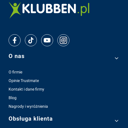
Linki w stopce
O nas
O firmie
Opinie Trustmate
Kontakt i dane firmy
Blog
Nagrody i wyróżnienia
Obsługa klienta