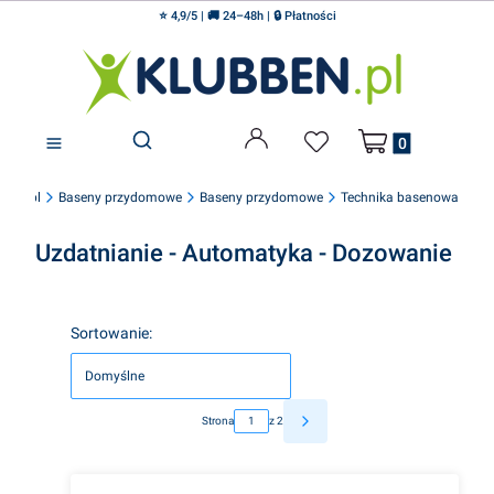
⭐ 4,9/5 | 🚚 24–48h | 🔒 Płatności
Produkty w koszyku
Otwórz wyszukiwarkę
bben.pl
Baseny przydomowe
Baseny przydomowe
Technika basenowa
Uzdatnianie - Automatyka - Dozowanie
Lista produktów
Sortowanie:
Domyślne
Strona
z 2
Następne produkty