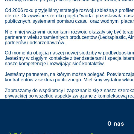
Od 2006 roku przyjęliśmy strategię rozwoju zbieżną z profile
ofercie. Oczywiście szeroko pojęta "woda" pozostawała na
publicznych, systemami pomiaru czasu oraz wodnymi placam
Nie mniej ważnymi kierunkami rozwoju okazały się być terap
partnerem wielu znamienitych producentów (Ledraplastic, Ai
partnerów i odsprzedawców.
Od momentu objęcia naszej nowej siedziby w podbydgoskim C
Jesteśmy w ciągłym kontakcie z trendsetterami i specjalist
nasze kompetencje i rozwijając sieć kontaktów.
Jesteśmy partnerem, na którym można polegać. Potwierdzają 
kontrahentów z sektora publicznego. Mieliśmy wydatny wkła
Zapraszamy do współpracy i zapoznania się z naszą szeroką 
pływackiej po wszelkie aspekty związane z kompleksową real
Linki w s
O nas