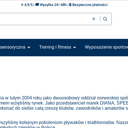
⭐ 4,9/5 | 🚚 Wysyłka 24–48h | 🔒 Bezpieczne płatności
Wyczyść
Szukaj
 sensoryczna
Trening i fitness
Wyposażenie sporto
ia w lutym 2004 roku jako dwuosobowy oddział norweskiej sp
rmem wzięliśmy rynek. Jako przedstawiciel marek DIANA, SPEEDO
ekonać do siebie całą rzeszę klubów, zawodników i amatorów 
szyliśmy kolejnym pokoleniom pływaków i triathlonistów. Nasze
u młodych talentów w Polsce.