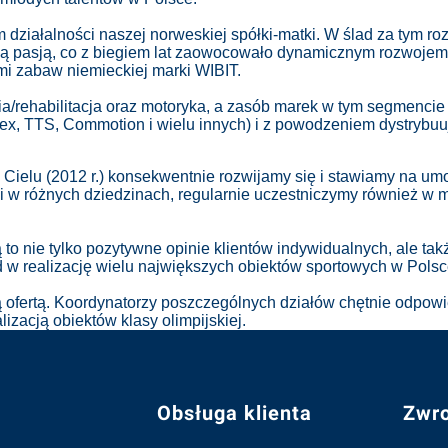
m działalności naszej norweskiej spółki-matki. W ślad za tym ro
szą pasją, co z biegiem lat zaowocowało dynamicznym rozwojem
i zabaw niemieckiej marki WIBIT.
ia/rehabilitacja oraz motoryka, a zasób marek w tym segmencie
rex, TTS, Commotion i wielu innych) i z powodzeniem dystrybu
ielu (2012 r.) konsekwentnie rozwijamy się i stawiamy na umo
ami w różnych dziedzinach, regularnie uczestniczymy również w
to nie tylko pozytywne opinie klientów indywidualnych, ale ta
d w realizację wielu największych obiektów sportowych w Pols
ofertą. Koordynatorzy poszczególnych działów chętnie odpowie
izacją obiektów klasy olimpijskiej.
topce
Obsługa klienta
Zwro