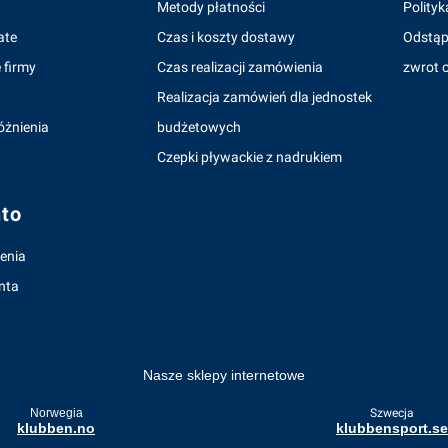
Metody płatności
Polityk
ate
Czas i koszty dostawy
Odstąp
 firmy
Czas realizacji zamówienia
zwrot o
Realizacja zamówień dla jednostek
óżnienia
budżetowych
Czepki pływackie z nadrukiem
to
enia
nta
Nasze sklepy internetowe
Norwegia
Szwecja
klubben.no
klubbensport.se