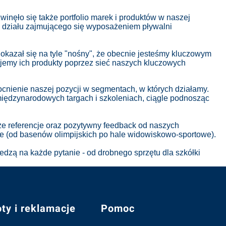
zwinęło się także portfolio marek i produktów w naszej
 działu zajmującego się wyposażeniem pływalni
 okazał się na tyle "nośny", że obecnie jesteśmy kluczowym
ujemy ich produkty poprzez sieć naszych kluczowych
cnienie naszej pozycji w segmentach, w których działamy.
 międzynarodowych targach i szkoleniach, ciągle podnosząc
kże referencje oraz pozytywny feedback od naszych
ce (od basenów olimpijskich po hale widowiskowo-sportowe).
dzą na każde pytanie - od drobnego sprzętu dla szkółki
ty i reklamacje
Pomoc