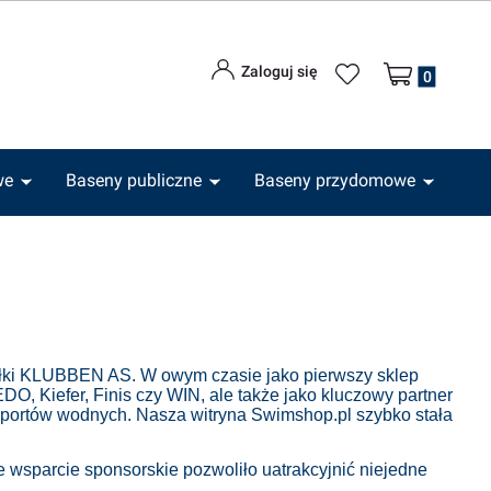
Produkty w kos
Zaloguj się
we
Baseny publiczne
Baseny przydomowe
ółki KLUBBEN AS. W owym czasie jako pierwszy sklep
, Kiefer, Finis czy WIN, ale także jako kluczowy partner
sportów wodnych. Nasza witryna Swimshop.pl szybko stała
 wsparcie sponsorskie pozwoliło uatrakcyjnić niejedne