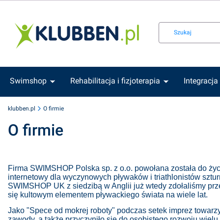
Swimshop
Rehabilitacja i fizjoterapia
Integracja
klubben.pl
O firmie
O firmie
Firma SWIMSHOP Polska sp. z o.o. powołana została do życ
internetowy dla wyczynowych pływaków i triathlonistów sztu
SWIMSHOP UK z siedzibą w Anglii już wtedy zdołaliśmy prz
się kultowym elementem pływackiego świata na wiele lat.
Jako "Spece od mokrej roboty" podczas setek imprez towarzy
zawody, a także przyczyniło się do osobistego rozwoju wiel