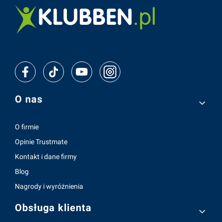
Linki w stopce
O nas
O firmie
Opinie Trustmate
Kontakt i dane firmy
Blog
Nagrody i wyróżnienia
Obsługa klienta