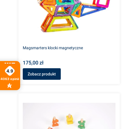
Magsmarters klocki magnetyczne
175,00 zł
4.9
Zobacz produkt
4063
opinii