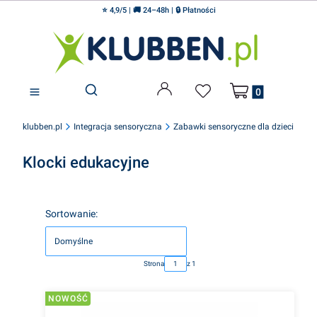
⭐ 4,9/5 | 🚚 24–48h | 🔒 Płatności
Produkty w koszyku
Otwórz wyszukiwarkę
klubben.pl
Integracja sensoryczna
Zabawki sensoryczne dla dzieci
Klocki edukacyjne
Lista produktów
Sortowanie:
Domyślne
Strona
z 1
NOWOŚĆ