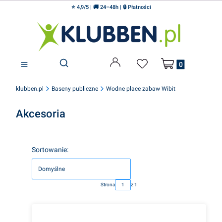
⭐ 4,9/5 | 🚚 24–48h | 🔒 Płatności
Produkty w koszyku
Otwórz wyszukiwarkę
klubben.pl
Baseny publiczne
Wodne place zabaw Wibit
Akcesoria
Lista produktów
Sortowanie:
Domyślne
Strona
z 1