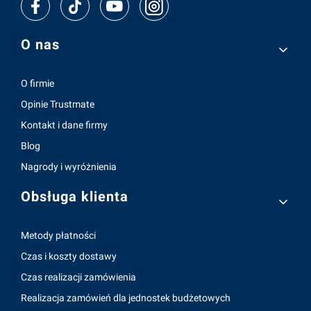
Linki w stopce
O nas
O firmie
Opinie Trustmate
Kontakt i dane firmy
Blog
Nagrody i wyróżnienia
Obsługa klienta
Metody płatności
Czas i koszty dostawy
Czas realizacji zamówienia
Realizacja zamówień dla jednostek budżetowych