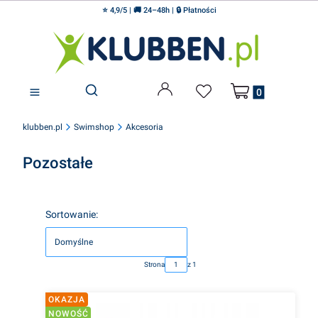
⭐ 4,9/5 | 🚚 24–48h | 🔒 Płatności
Produkty w koszyku
Otwórz wyszukiwarkę
klubben.pl
Swimshop
Akcesoria
Pozostałe
Lista produktów
Sortowanie:
Domyślne
Strona
z 1
OKAZJA
NOWOŚĆ