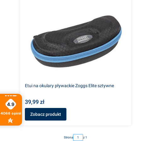
Etui na okulary pływackie Zoggs Elite sztywne
39,99 zł
4.9
4066
opinii
Zobacz produkt
Strona
z 1