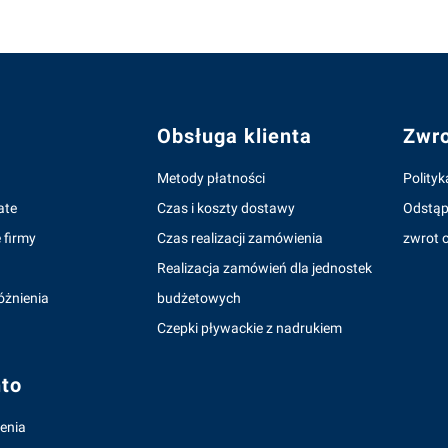
topce
Obsługa klienta
Zwro
Metody płatności
Polityk
ate
Czas i koszty dostawy
Odstąp
 firmy
Czas realizacji zamówienia
zwrot o
Realizacja zamówień dla jednostek
óżnienia
budżetowych
Czepki pływackie z nadrukiem
to
enia