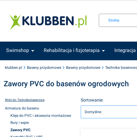
Swimshop
Rehabilitacja i fizjoterapia
Integracja
klubben.pl
Baseny przydomowe
Baseny przydomowe
Technika basenow
Zawory PVC do basenów ogrodowych
Lista produktów
Sortowanie:
Wróć do: Technika basenowa
Armatura do basenu
Domyślne
Kleje do PVC i akcesoria montażowe
Rury i węże
Zawory PVC