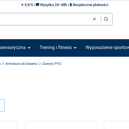
⭐ 4,9/5 | 🚚 Wysyłka 24–48h | 🔒 Bezpieczne płatności
Wyczyść
Szukaj
 sensoryczna
Trening i fitness
Wyposażenie sporto
a
Armatura do basenu
Zawory PVC