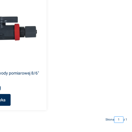
wody pomiarowej 8/6"
ł
yka
Strona
z 1