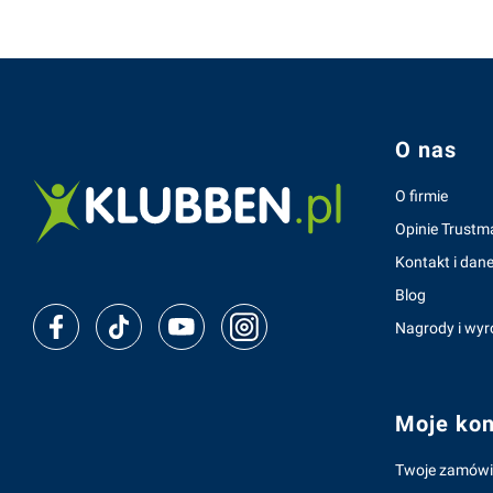
Linki w s
O nas
O firmie
Opinie Trustm
Kontakt i dane
Blog
Nagrody i wyr
Moje kon
Twoje zamówi