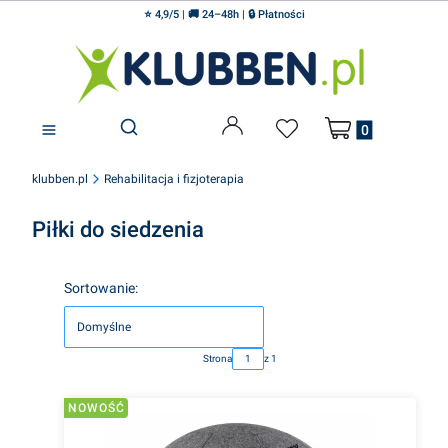
⭐ 4,9/5 | 🚚 24–48h | 🔒 Płatności
Produkty w koszyku
Otwórz wyszukiwarkę
klubben.pl
Rehabilitacja i fizjoterapia
Piłki do siedzenia
Lista produktów
Sortowanie:
Domyślne
Strona
z 1
NOWOŚĆ