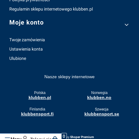
Regulamin sklepu internetowego klubben.pl
Moje konto
Twoje zamówienia
Ustawienia konta
Ulubione
Nasze sklepy internetowe
Polska
Norwegia
klubben.pl
klubben.no
Finlandia
Szwecja
klubbensport.fi
klubbensport.se
Sklep internetowy
Shoper Premium
Produkty w koszyku: 0. Zobacz szczegóły