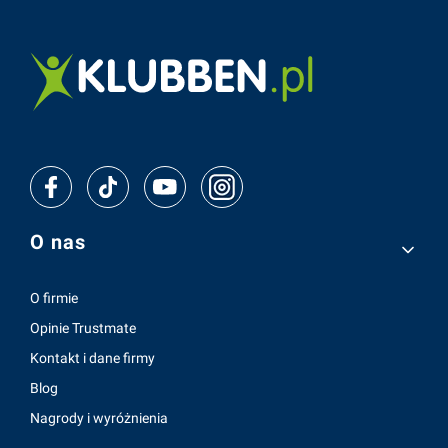
Linki w stopce
O nas
O firmie
Opinie Trustmate
Kontakt i dane firmy
Blog
Nagrody i wyróżnienia