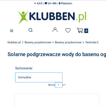
⭐ 4,9/5 | 🚚 24–48h | 🔒 Płatności
Produkty w koszyku
Otwórz wyszukiwarkę
klubben.pl
Baseny przydomowe
Baseny przydomowe
Technika base
Solarne podgrzewacze wody do basenu o
Lista produktów
Sortowanie:
Domyślne
Strona
z 1