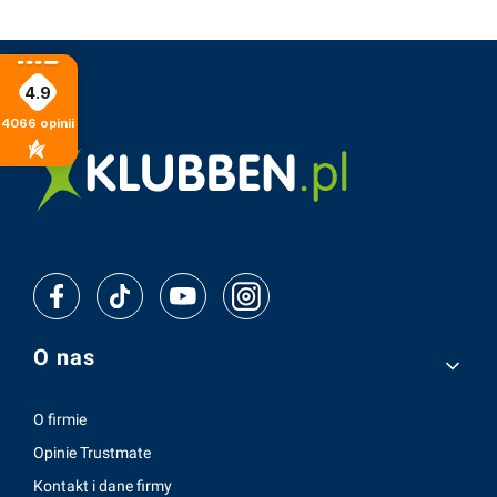
4.9
4066
opinii
Linki w stopce
O nas
O firmie
Opinie Trustmate
Kontakt i dane firmy