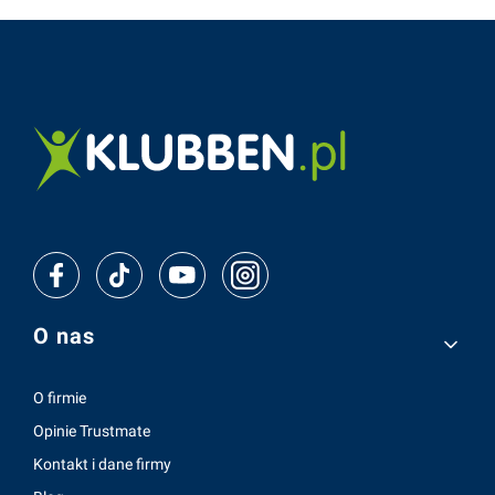
Linki w stopce
O nas
O firmie
Opinie Trustmate
Kontakt i dane firmy