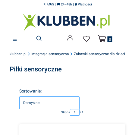
⭐ 4,9/5 | 🚚 24–48h | 🔒 Płatności
Produkty w koszyku
Otwórz wyszukiwarkę
klubben.pl
Integracja sensoryczna
Zabawki sensoryczne dla dzieci
Piłki sensoryczne
Lista produktów
Sortowanie:
Domyślne
Strona
z 1