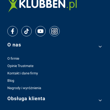
Linki w stopce
O nas
O firmie
Opinie Trustmate
Kontakt i dane firmy
Blog
Nagrody i wyróżnienia
Obsługa klienta