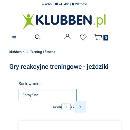
⭐ 4,9/5 | 🚚 24–48h | 🔒 Płatności
Produkty w koszyku
Otwórz wyszukiwarkę
klubben.pl
Trening i fitness
Gry reakcyjne treningowe - jeździki
Lista produktów
Sortowanie:
Domyślne
Strona
z 2
Następne produkty