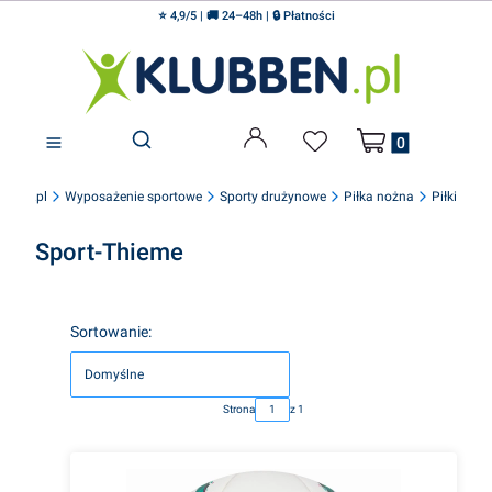
⭐ 4,9/5 | 🚚 24–48h | 🔒 Płatności
Produkty w koszyku
Otwórz wyszukiwarkę
ubben.pl
Wyposażenie sportowe
Sporty drużynowe
Piłka nożna
Piłki
Sport-Thieme
Lista produktów
Sortowanie:
Domyślne
Strona
z 1