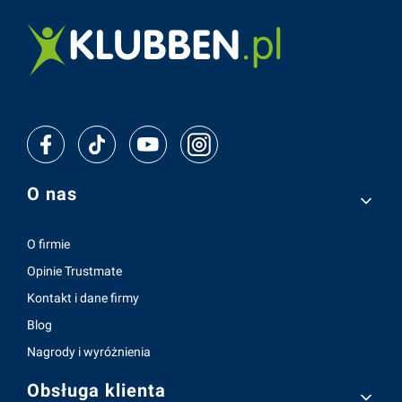
Linki w stopce
O nas
O firmie
Opinie Trustmate
Kontakt i dane firmy
Blog
Nagrody i wyróżnienia
Obsługa klienta