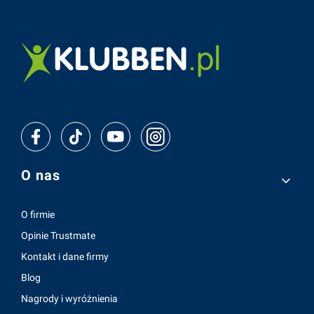
Linki w stopce
O nas
O firmie
Opinie Trustmate
Kontakt i dane firmy
Blog
Nagrody i wyróżnienia