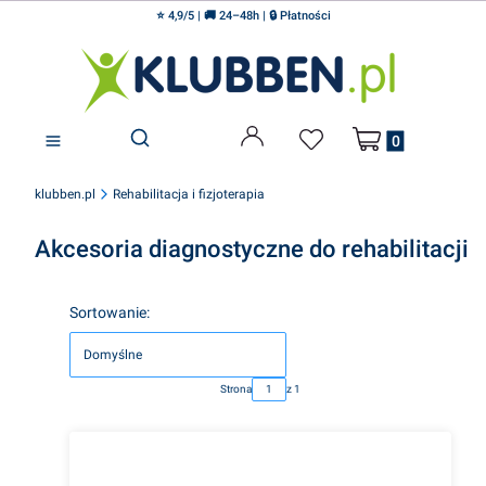
⭐ 4,9/5 | 🚚 24–48h | 🔒 Płatności
Produkty w koszyku
Otwórz wyszukiwarkę
klubben.pl
Rehabilitacja i fizjoterapia
Akcesoria diagnostyczne do rehabilitacji
Lista produktów
Sortowanie:
Domyślne
Strona
z 1