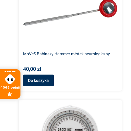
MoVeS Babinsky Hammer młotek neurologiczny
40,00 zł
4.9
Do koszyka
4066
opinii