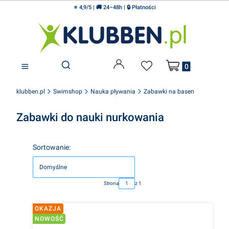
⭐ 4,9/5 | 🚚 24–48h | 🔒 Płatności
Produkty w koszyku
Otwórz wyszukiwarkę
klubben.pl
Swimshop
Nauka pływania
Zabawki na basen
Zabawki do nauki nurkowania
Lista produktów
Sortowanie:
Domyślne
Strona
z 1
OKAZJA
NOWOŚĆ