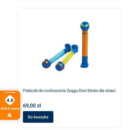
Pałeczki do nurkowania Zoggs Dive Sticks dla dzieci
4.9
69,00 zł
4064
opinii
Do koszyka