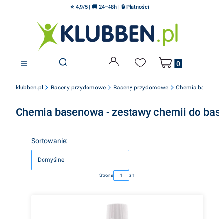
⭐ 4,9/5 | 🚚 24–48h | 🔒 Płatności
Produkty w koszyku
Otwórz wyszukiwarkę
klubben.pl
Baseny przydomowe
Baseny przydomowe
Chemia basenow
Chemia basenowa - zestawy chemii do ba
Lista produktów
Sortowanie:
Domyślne
Strona
z 1