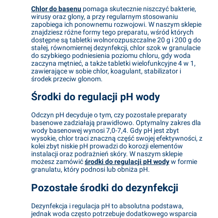
Chlor do basenu
pomaga skutecznie niszczyć bakterie,
wirusy oraz glony, a przy regularnym stosowaniu
zapobiega ich ponownemu rozwojowi. W naszym sklepie
znajdziesz różne formy tego preparatu, wśród których
dostępne są tabletki wolnorozpuszczalne 20 g i 200 g do
stałej, równomiernej dezynfekcji, chlor szok w granulacie
do szybkiego podniesienia poziomu chloru, gdy woda
zaczyna mętnieć, a także tabletki wielofunkcyjne 4 w 1,
zawierające w sobie chlor, koagulant, stabilizator i
środek przeciw glonom.
Środki do regulacji pH wody
Odczyn pH decyduje o tym, czy pozostałe preparaty
basenowe zadziałają prawidłowo. Optymalny zakres dla
wody basenowej wynosi 7,0-7,4. Gdy pH jest zbyt
wysokie, chlor traci znaczną część swojej efektywności, z
kolei zbyt niskie pH prowadzi do korozji elementów
instalacji oraz podrażnień skóry. W naszym sklepie
możesz zamówić
środki do regulacji pH wody
w formie
granulatu, który podnosi lub obniża pH.
Pozostałe środki do dezynfekcji
Dezynfekcja i regulacja pH to absolutna podstawa,
jednak woda często potrzebuje dodatkowego wsparcia