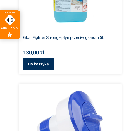
4.9
4065
opinii
Glon Fighter Strong - płyn przeciw glonom 5L
130,00 zł
Do koszyka