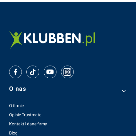
Linki w stopce
O nas
O firmie
Opinie Trustmate
Kontakt i dane firmy
Blog