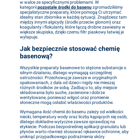
w walce ze specyficznymi problemami. W
kategorii
pozostałe środki do basenu
zgromadziliśmy
specjalistyczne preparaty, które pomogą Ci utrzymać
idealny stan zbiornika w każdej sytuacji. Znajdziesz tam
między innymi algicydy (środki przeciw glonom) oraz
koagulanty i flokulanty, które łączą drobne zawiesiny w
większe skupiska, dzięki czemu filtr piaskowy łatwiej je
wyłapuje.
Jak bezpiecznie stosować
chemię
basenową
?
Wszystkie preparaty basenowe to stężone substancje o
silnym działaniu, dlatego wymagają szczególnej
ostrożności. Przechowuj je zawsze w oryginalnych
opakowaniach, z dala od dzieci i nigdy nie mieszaj
różnych środków ze sobą. Zadbaj o to, aby miejsce
składowania było suche, zacienione i dobrze
wentylowane, ponieważ wilgoć oraz promienie
słoneczne mogą osłabić właściwości produktów.
Wymagana ilość chemii do basenu zależy od wielkości
niecki, temperatury wody oraz liczby kąpiących się osób,
dlatego dokładne wytyczne zawsze sprawdzaj na
etykiecie. Podczas bezpośredniej aplikacji granulatu lub
płynów warto również stosować rękawice ochronne, aby
uniknąć przypadkowego podrażnienia skóry.