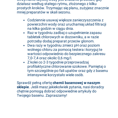
działasz według stałego rytmu, złożonego z kilku
prostych kroków. Trzymając się planu, zużyjesz znacznie
mniej preparatów w skali sezonu.
Codziennie usuwaj większe zanieczyszczenia z
powierzchni wody oraz uruchamiaj układ filtracji
na kilka godzin w ciągu dnia.
Raz w tygodniu zadbaj o uzupełnienie zapasu
tabletek chlorowych w dozowniku, a w razie
potrzeby dodaj preparat przeciw glonom.
Dwa razy w tygodniu zmierz pH oraz poziom
wolnego chloru za pomocą testera i koryguj te
wartości odpowiednio do bezpiecznego zakresu
7,0-7,4 oraz okolic 0,6 mg/l.
Z kolei co 2-3 tygodnie przeprowadzaj
profilaktyczne chlorowanie szokowe. Pamiętaj o
tym szczególnie po fali upałów oraz gdy z basenu
intensywnie korzystało wiele osób.
Sprawdź pełną ofertę
chemii basenowej w naszym
sklepie
. Jeśli masz jakiekolwiek pytania, nasi doradcy
chętnie pomogą dobrać odpowiednie artykuły do
Twojego basenu. Zapraszamy!