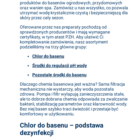
produktów do basenów ogrodowych, przydomowych
oraz wanien spa. Zamówisz u nas wszystko, co pozwala
utrzymać wodę krystalicznie czystą i bezpieczniejszą dla
skóry przez cały sezon.
Oferowane przez nas preparaty pochodzą od
sprawdzonych producentów i mają wymagane
certyfikaty, w tym atest PZH. Aby ułatwić Ci
kompletowanie zamówienia, nasz asortyment
podzieliliśmy na trzy główne grupy:
Chlor do basenu
Środki do regulacji pH wody
Pozostałe środki do basenu
Dlaczego chemia basenowa jest ważna? Sama filtracja
mechaniczna nie wystarczy, aby woda pozostała
zdrowa. Pompa i filtr wyłapują zanieczyszczenia stałe,
ale to dobrze dobrana chemia odpowiada za zwalczanie
bakterii, stabilizację parametrów oraz klarowność wody.
Bez niej basen szybko traci świeżość i przestaje być
komfortowy w użytkowaniu.
Chlor do basenu – podstawa
dezynfekcji