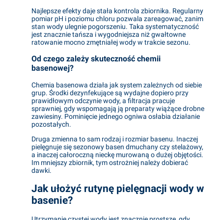
Najlepsze efekty daje stała kontrola zbiornika. Regularny
pomiar pH i poziomu chloru pozwala zareagować, zanim
stan wody ulegnie pogorszeniu. Taka systematyczność
jest znacznie tańsza i wygodniejsza niż gwałtowne
ratowanie mocno zmętniałej wody w trakcie sezonu.
Od czego zależy skuteczność
chemii
basenowej
?
Chemia basenowa działa jak system zależnych od siebie
grup. Środki dezynfekujące są wydajne dopiero przy
prawidłowym odczynie wody, a filtracja pracuje
sprawniej, gdy wspomagają ją preparaty wiążące drobne
zawiesiny. Pominięcie jednego ogniwa osłabia działanie
pozostałych.
Druga zmienna to sam rodzaj i rozmiar basenu. Inaczej
pielęgnuje się sezonowy basen dmuchany czy stelażowy,
a inaczej całoroczną nieckę murowaną o dużej objętości.
Im mniejszy zbiornik, tym ostrożniej należy dobierać
dawki.
Jak ułożyć rutynę pielęgnacji wody w
basenie?
Utrzymanie czystej wody jest znacznie prostsze, gdy