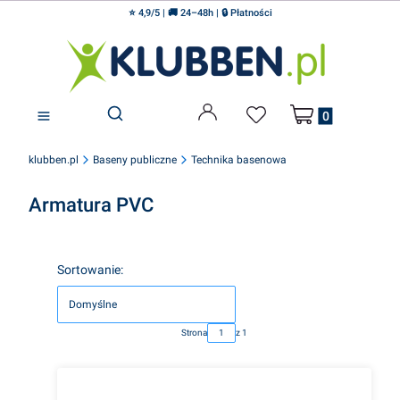
⭐ 4,9/5 | 🚚 24–48h | 🔒 Płatności
Produkty w koszyku
Otwórz wyszukiwarkę
klubben.pl
Baseny publiczne
Technika basenowa
Armatura PVC
Lista produktów
Sortowanie:
Domyślne
Strona
z 1