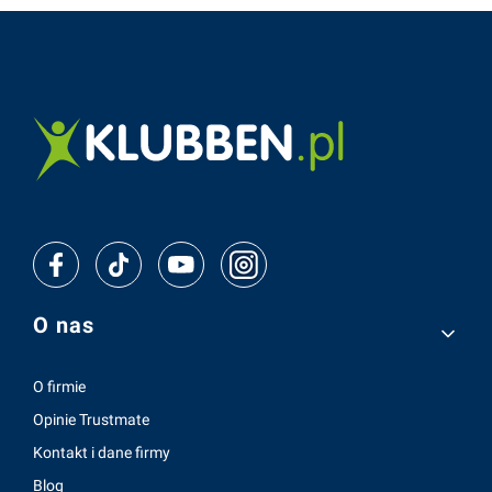
Linki w stopce
O nas
O firmie
Opinie Trustmate
Kontakt i dane firmy
Blog