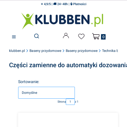
⭐ 4,9/5 | 🚚 24–48h | 🔒 Płatności
Produkty w koszyku
Otwórz wyszukiwarkę
klubben.pl
Baseny przydomowe
Baseny przydomowe
Technika base
Części zamienne do automatyki dozowani
Lista produktów
Sortowanie:
Domyślne
Strona
z 1