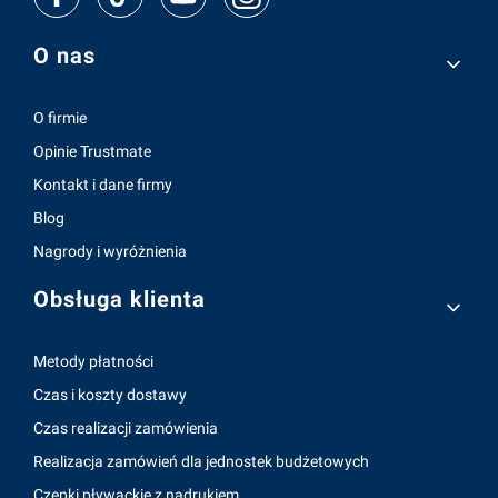
Linki w stopce
O nas
O firmie
Opinie Trustmate
Kontakt i dane firmy
Blog
Nagrody i wyróżnienia
Obsługa klienta
Metody płatności
Czas i koszty dostawy
Czas realizacji zamówienia
Realizacja zamówień dla jednostek budżetowych
Czepki pływackie z nadrukiem