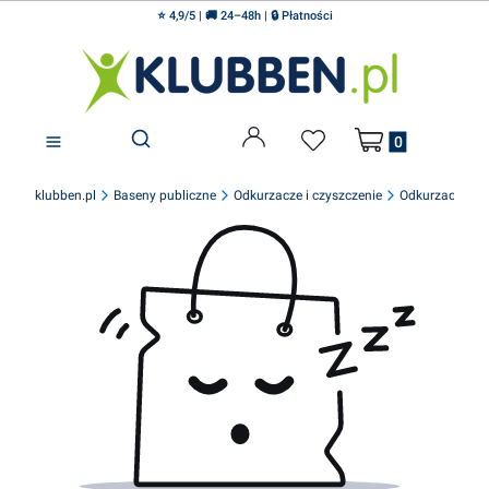
⭐ 4,9/5 | 🚚 24–48h | 🔒 Płatności
Produkty w koszyku
Otwórz wyszukiwarkę
klubben.pl
Baseny publiczne
Odkurzacze i czyszczenie
Odkurzacze rę