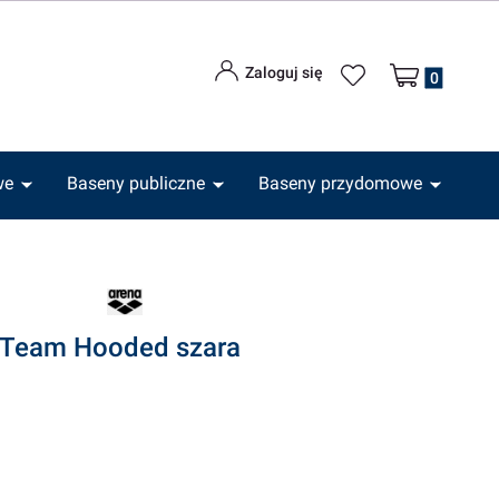
Produkty w kos
Zaloguj się
we
Baseny publiczne
Baseny przydomowe
x Team Hooded szara