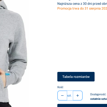
Najniższa cena z 30 dni przed obn
Promocja trwa do 31 sierpnia 20
Wybierz wariant produktu:
Poszczególne warianty mogą różnić s
*
kolor
Pokaż wszystkie kolory
*
rozmiar
Wybierz
Tabela rozmiarów
Ilość
Dostępność:
szt.
ostatnie szt