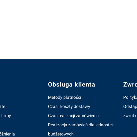
topce
Obsługa klienta
Zwro
Metody płatności
Polityk
ate
Czas i koszty dostawy
Odstąp
 firmy
Czas realizacji zamówienia
zwrot o
Realizacja zamówień dla jednostek
óżnienia
budżetowych