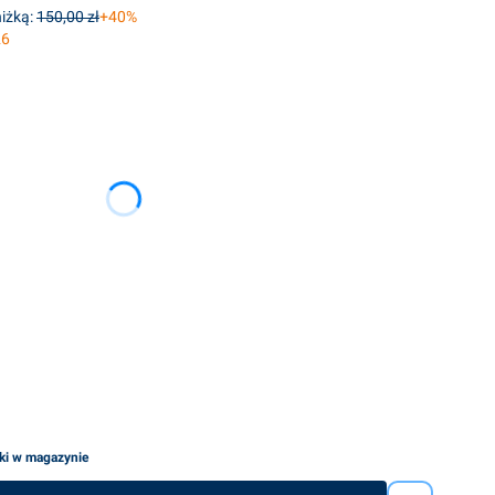
iżką:
150,00 zł
+40%
26
ię ceną
uki w magazynie