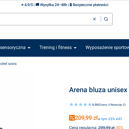
⭐ 4,9/5 | 🚚 Wysyłka 24–48h | 🔒 Bezpieczne płatności
Wyczyść
Szukaj
 sensoryczna
Trening i fitness
Wyposażenie sporto
oded szara
Arena bluza unise
0.00
(Oceny: 0 Recenzje: 0)
209,99 zł
w tym 23% VAT
w tym
23%
VAT
Cena regularna:
299,99 zł
-30%