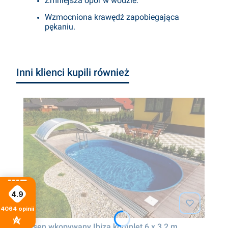
Zmniejsza opór w wodzie.
Wzmocniona krawędź zapobiegająca
pękaniu.
Inni klienci kupili również
4.9
4064
opinii
Basen wkopywany Ibiza komplet 6 x 3,2 m