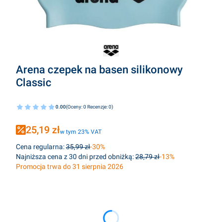
Arena czepek na basen silikonowy
Classic
0.00
(Oceny: 0 Recenzje: 0)
25,19 zł
w tym 23% VAT
w tym
23%
VAT
Cena regularna:
35,99 zł
-30%
Najniższa cena z 30 dni przed obniżką:
28,79 zł
-13%
Promocja trwa do 31 sierpnia 2026
Wybierz wariant produktu:
Poszczególne warianty mogą różnić się ceną