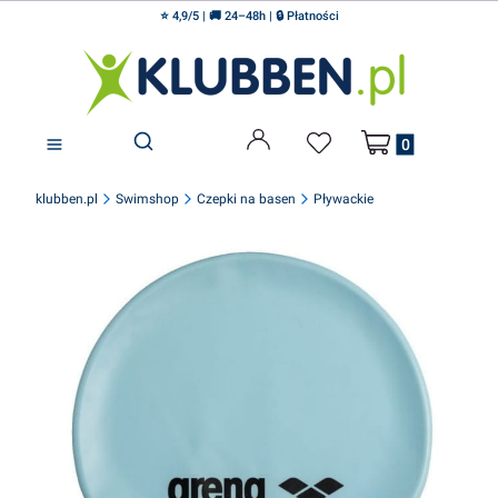
⭐ 4,9/5 | 🚚 24–48h | 🔒 Płatności
Produkty w koszyku
Otwórz wyszukiwarkę
klubben.pl
Swimshop
Czepki na basen
Pływackie