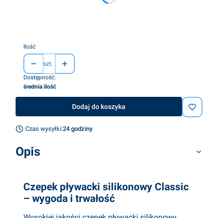
*
kolory
Pokaż wszystkie kolory
Ilość
szt.
Dostępność:
średnia ilość
Dodaj do koszyka
Czas wysyłki:
24 godziny
Opis
Czepek pływacki silikonowy Classic
– wygoda i trwałość
Wysokiej jakości czepek pływacki silikonowy