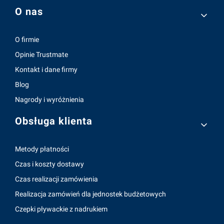
Linki w stopce
O nas
O firmie
Opinie Trustmate
Kontakt i dane firmy
Blog
Nagrody i wyróżnienia
Obsługa klienta
Metody płatności
Czas i koszty dostawy
Czas realizacji zamówienia
Realizacja zamówień dla jednostek budżetowych
Czepki pływackie z nadrukiem