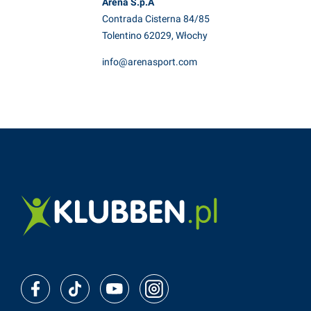
Arena S.p.A
Contrada Cisterna 84/85
Tolentino 62029, Włochy
info@arenasport.com