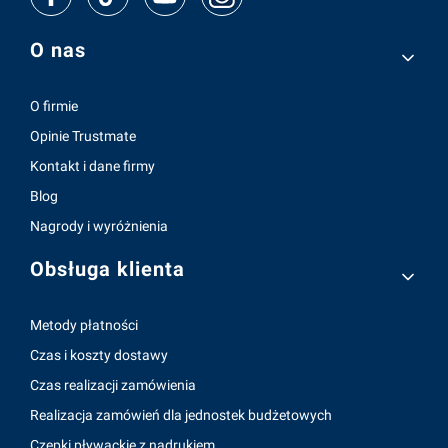
Linki w stopce
O nas
O firmie
Opinie Trustmate
Kontakt i dane firmy
Blog
Nagrody i wyróżnienia
Obsługa klienta
Metody płatności
Czas i koszty dostawy
Czas realizacji zamówienia
Realizacja zamówień dla jednostek budżetowych
Czepki pływackie z nadrukiem