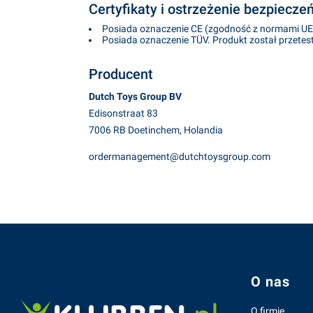
Certyfikaty i ostrzeżenie bezpiecze
Posiada oznaczenie CE (zgodność z normami UE
Posiada oznaczenie TÜV. Produkt został przete
Producent
Dutch Toys Group BV
Edisonstraat 83
7006 RB Doetinchem, Holandia
ordermanagement@dutchtoysgroup.com
Linki w s
O nas
O firmie