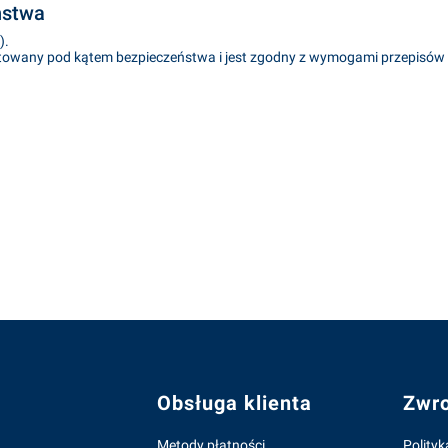
ństwa
).
stowany pod kątem bezpieczeństwa i jest zgodny z wymogami przepisów
topce
Obsługa klienta
Zwro
Metody płatności
Polityk