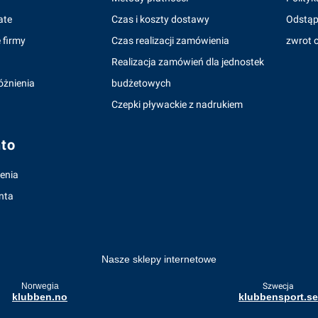
ate
Czas i koszty dostawy
Odstąp
 firmy
Czas realizacji zamówienia
zwrot o
Realizacja zamówień dla jednostek
óżnienia
budżetowych
Czepki pływackie z nadrukiem
to
enia
nta
Nasze sklepy internetowe
Norwegia
Szwecja
klubben.no
klubbensport.se