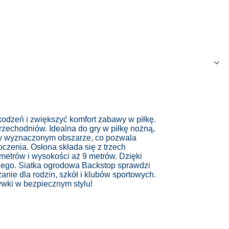
kodzeń i zwiększyć komfort zabawy w piłkę.
przechodniów. Idealna do gry w piłkę nożną,
ę w wyznaczonym obszarze, co pozwala
toczenia.
Osłona składa się z trzech
etrów i wysokości aż 9 metrów. Dzięki
żego. Siatka ogrodowa Backstop sprawdzi
anie dla rodzin, szkół i klubów sportowych.
ywki w bezpiecznym stylu!