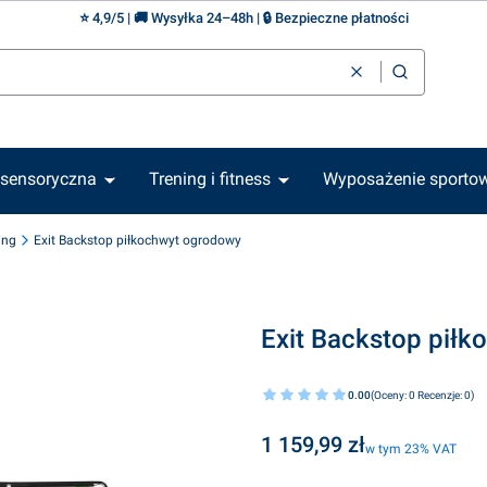
⭐ 4,9/5 | 🚚 Wysyłka 24–48h | 🔒 Bezpieczne płatności
Wyczyść
Szukaj
 sensoryczna
Trening i fitness
Wyposażenie sporto
ing
Exit Backstop piłkochwyt ogrodowy
Exit Backstop pił
0.00
(Oceny: 0 Recenzje: 0)
Cena
1 159,99 zł
w tym 23% VAT
w tym
23%
VAT