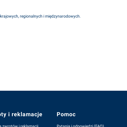
 krajowych, regionalnych i międzynarodowych.
ty i reklamacje
Pomoc
a zwrotów i reklamacji
Pytania i odpowiedzi (FAQ)