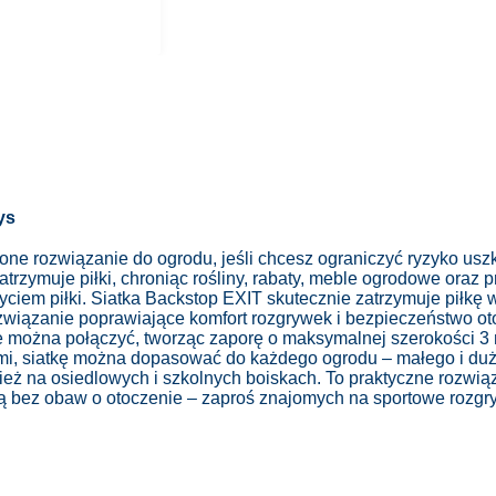
ys
one rozwiązanie do ogrodu, jeśli chcesz ograniczyć ryzyko usz
atrzymuje piłki, chroniąc rośliny, rabaty, meble ogrodowe oraz 
yciem piłki.
Siatka Backstop EXIT skutecznie zatrzymuje piłk
rozwiązanie poprawiające komfort rozgrywek i bezpieczeństwo o
 można połączyć, tworząc zaporę o maksymalnej szerokości 3 m
ami, siatkę można dopasować do każdego ogrodu – małego i du
ież na osiedlowych i szkolnych boiskach. To praktyczne rozwiąz
zną bez obaw o otoczenie – zaproś znajomych na sportowe rozgr