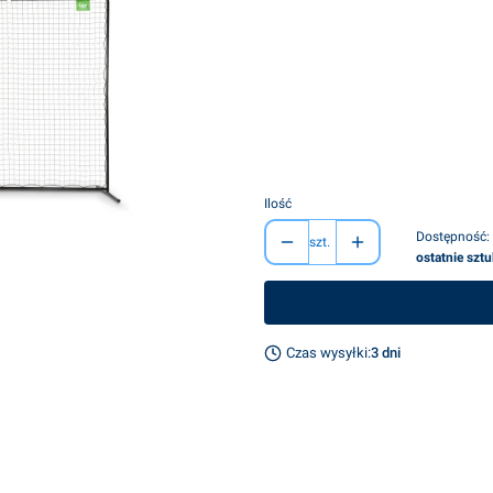
Wybierz wariant produktu:
Poszczególne warianty mogą różnić s
*
wymiary
Wybierz
Ilość
Dostępność:
szt.
ostatnie szt
Czas wysyłki:
3 dni