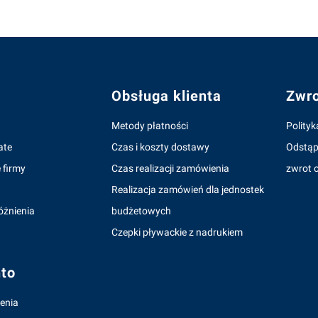
topce
Obsługa klienta
Zwro
Metody płatności
Polityk
ate
Czas i koszty dostawy
Odstąp
 firmy
Czas realizacji zamówienia
zwrot o
Realizacja zamówień dla jednostek
óżnienia
budżetowych
Czepki pływackie z nadrukiem
to
enia