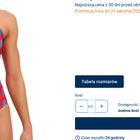
Najniższa cena z 30 dni przed obn
Promocja trwa do 31 sierpnia 20
Wybierz wariant produktu:
Poszczególne warianty mogą różnić s
*
rozmiar
Wybierz
Tabela rozmiarów
Ilość
Dostępność:
szt.
średnia ilość
Czas wysyłki:
24 godziny