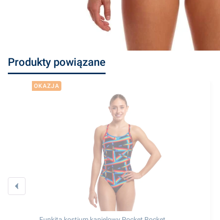
Produkty powiązane
OKAZJA
Funkita kostium kąpielowy Pocket Rocket