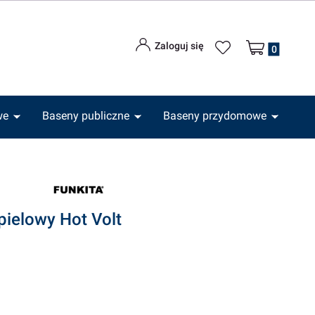
Produkty w kos
Zaloguj się
we
Baseny publiczne
Baseny przydomowe
pielowy Hot Volt