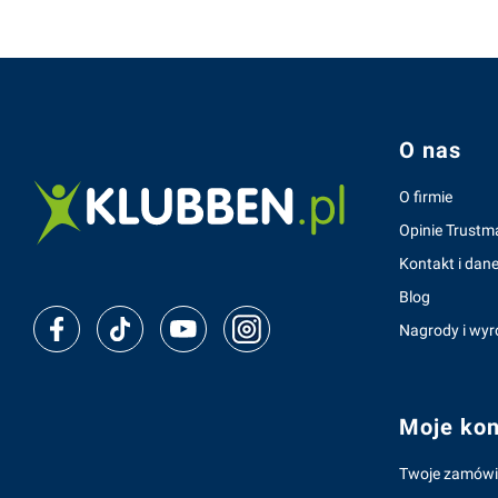
Linki w s
O nas
O firmie
Opinie Trustm
Kontakt i dane
Blog
Nagrody i wyr
Moje kon
Twoje zamówi