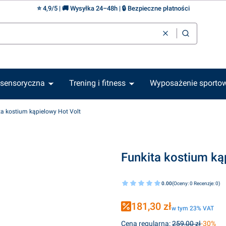
⭐ 4,9/5 | 🚚 Wysyłka 24–48h | 🔒 Bezpieczne płatności
Wyczyść
Szukaj
 sensoryczna
Trening i fitness
Wyposażenie sporto
ta kostium kąpielowy Hot Volt
Funkita kostium ką
0.00
(Oceny: 0 Recenzje: 0)
181,30 zł
w tym 23% VAT
w tym
23%
VAT
Cena regularna:
259,00 zł
-30%