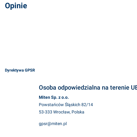
Opinie
Dyrektywa GPSR
Osoba odpowiedzialna na terenie U
Miten Sp. z o.o.
Powstańców Śląskich 82/14
53-333 Wrocław, Polska
gpsr@miten.pl