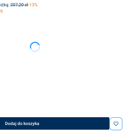
iżką:
207,20 zł
-13%
26
ię ceną
Dodaj do koszyka