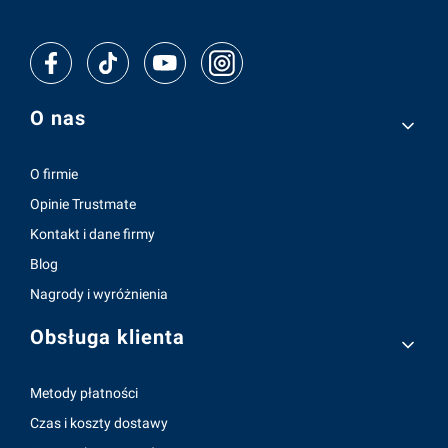
Linki w stopce
O nas
O firmie
Opinie Trustmate
Kontakt i dane firmy
Blog
Nagrody i wyróżnienia
Obsługa klienta
Metody płatności
Czas i koszty dostawy