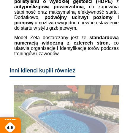
polietylenu o wysokiej gęstości (HDPE)
z
antypoślizgową powierzchnią
, co zapewnia
stabilność oraz maksymalną efektywność startu.
Dodatkowo,
podwójny uchwyt poziomy i
pionowy
umożliwia wygodne i pewne ustawienie
do startu w stylu grzbietowym.
Model Zeta dostarczany jest ze
standardową
numeracją widoczną z czterech stron
, co
ułatwia organizację i identyfikację torów podczas
treningów i zawodów.
Inni klienci kupili również
4.9