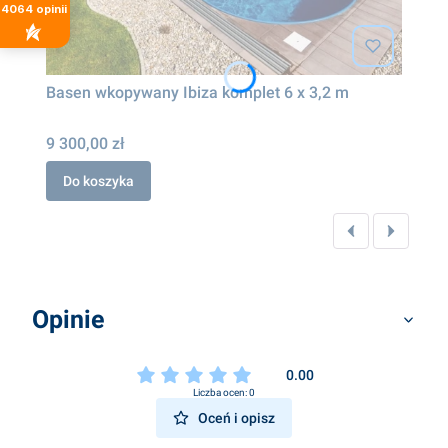
4064
opinii
Basen wkopywany Ibiza komplet 6 x 3,2 m
9 300,00 zł
Do koszyka
Opinie
0.00
Liczba ocen: 0
Oceń i opisz