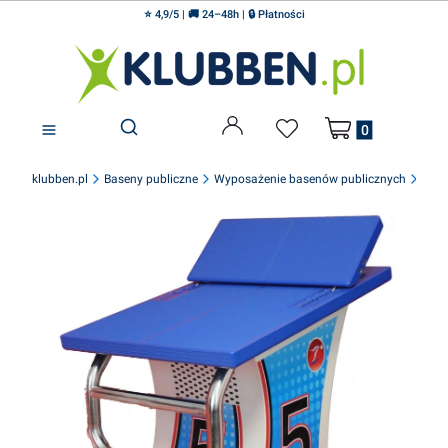
⭐ 4,9/5 | 🚚 24–48h | 🔒 Płatności
Produkty w koszyku
Otwórz wyszukiwarkę
klubben.pl
Baseny publiczne
Wyposażenie basenów publicznych
Wypo