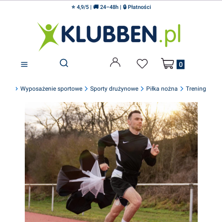
⭐ 4,9/5 | 🚚 24–48h | 🔒 Płatności
Produkty w koszyku
Otwórz wyszukiwarkę
en.pl
Wyposażenie sportowe
Sporty drużynowe
Piłka nożna
Trening