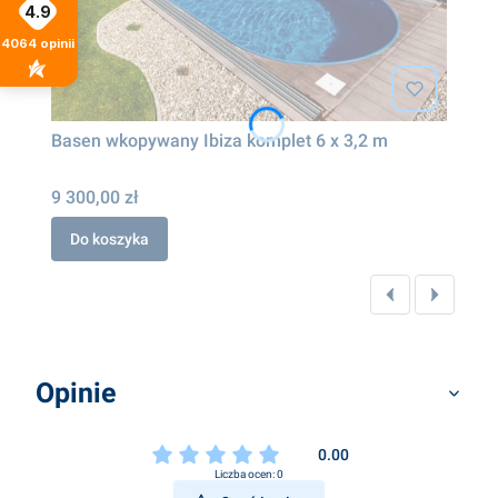
4.9
4064
opinii
Basen wkopywany Ibiza komplet 6 x 3,2 m
9 300,00 zł
Do koszyka
Opinie
0.00
Liczba ocen: 0