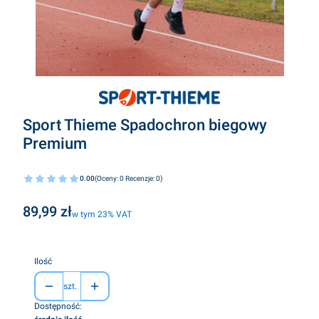
Sport Thieme Spadochron biegowy
Premium
0.00
(Oceny: 0 Recenzje: 0)
Cena
89,99 zł
w tym 23% VAT
w tym
23%
VAT
Ilość
szt.
Dostępność: