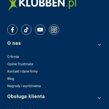
Linki w stopce
O nas
O firmie
Opinie Trustmate
Kontakt i dane firmy
Blog
Nagrody i wyróżnienia
Obsługa klienta