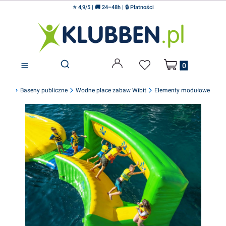
⭐ 4,9/5 | 🚚 24–48h | 🔒 Płatności
Produkty w koszyku
Otwórz wyszukiwarkę
en.pl
Baseny publiczne
Wodne place zabaw Wibit
Elementy modułowe