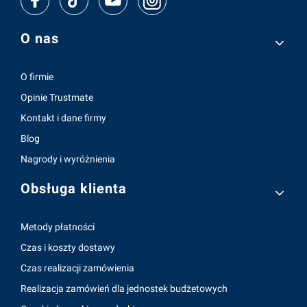
Linki w stopce
O nas
O firmie
Opinie Trustmate
Kontakt i dane firmy
Blog
Nagrody i wyróżnienia
Obsługa klienta
Metody płatności
Czas i koszty dostawy
Czas realizacji zamówienia
Realizacja zamówień dla jednostek budżetowych