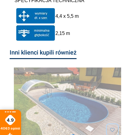
SPECYFIKACJA TECHNICZNA
4,4 x 5,5 m
2,15 m
Inni klienci kupili również
4.9
4063
opinii