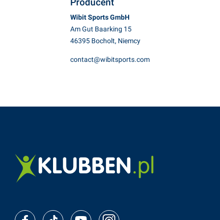
Producent
Wibit Sports GmbH
Am Gut Baarking 15
46395 Bocholt, Niemcy
contact@wibitsports.com