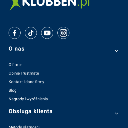
Linki w stopce
O nas
O firmie
Opinie Trustmate
Kontakt i dane firmy
Blog
Nagrody i wyróżnienia
Obsługa klienta
Metody płatności