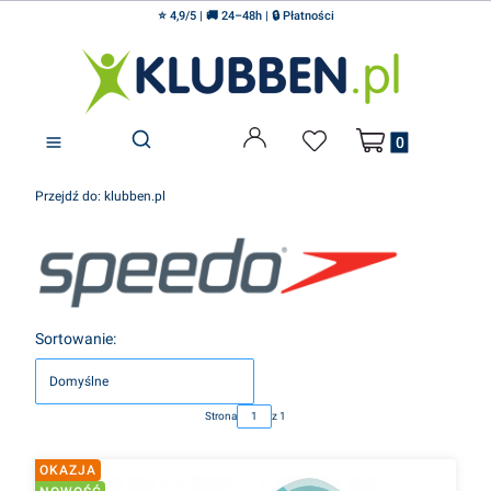
⭐ 4,9/5 | 🚚 24–48h | 🔒 Płatności
Produkty w koszyku
Otwórz wyszukiwarkę
Przejdź do:
klubben.pl
Lista produktów
Sortowanie:
Domyślne
Strona
z 1
OKAZJA