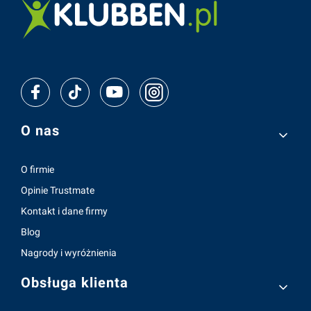
Linki w stopce
O nas
O firmie
Opinie Trustmate
Kontakt i dane firmy
Blog
Nagrody i wyróżnienia
Obsługa klienta