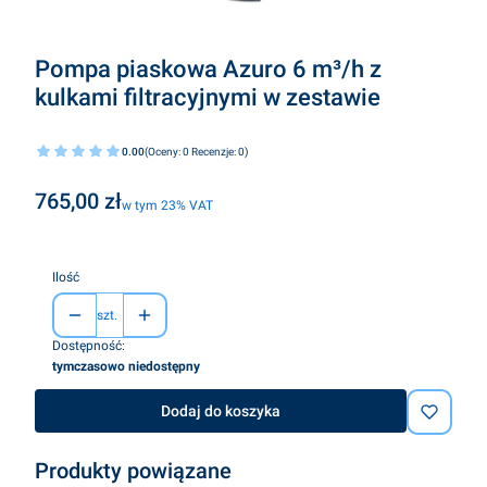
Pompa piaskowa Azuro 6 m³/h z
kulkami filtracyjnymi w zestawie
0.00
(Oceny: 0 Recenzje: 0)
Cena
765,00 zł
w tym 23% VAT
w tym
23%
VAT
Ilość
szt.
Dostępność:
tymczasowo niedostępny
Dodaj do koszyka
Produkty powiązane