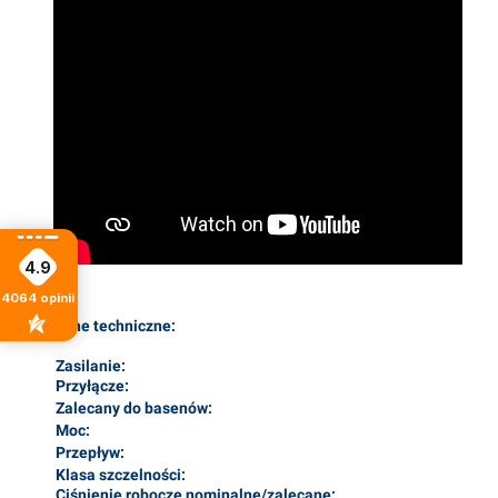
4.9
4064
opinii
Dane techniczne:
Zasilanie:
Przyłącze:
Zalecany do basenów:
Moc:
Przepływ:
Klasa szczelności:
Ciśnienie robocze nominalne/zalecane: