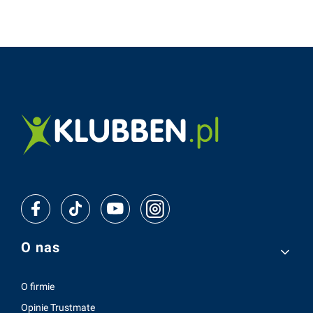
Linki w stopce
O nas
O firmie
Opinie Trustmate