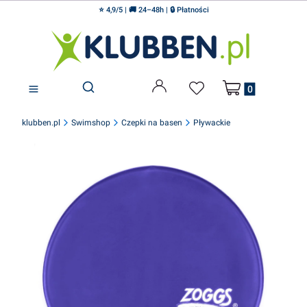
⭐ 4,9/5 | 🚚 24–48h | 🔒 Płatności
Produkty w koszyku
Otwórz wyszukiwarkę
klubben.pl
Swimshop
Czepki na basen
Pływackie