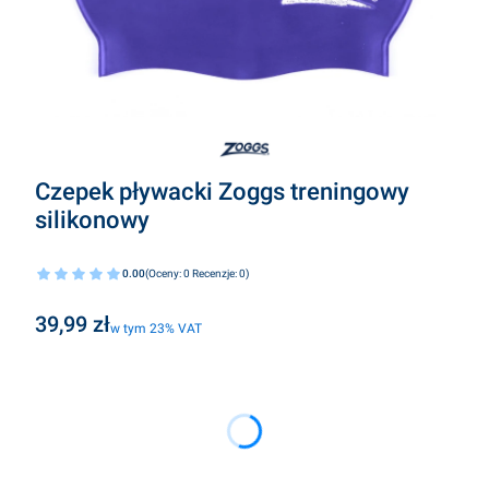
Czepek pływacki Zoggs treningowy
silikonowy
0.00
(Oceny: 0 Recenzje: 0)
Cena
39,99 zł
w tym 23% VAT
w tym
23%
VAT
Wybierz wariant produktu:
Poszczególne warianty mogą różnić się ceną
*
kolory